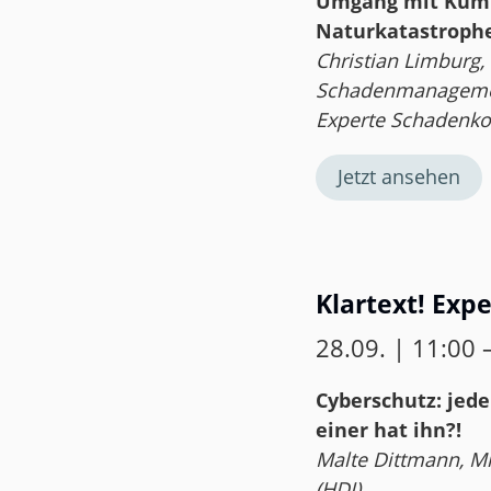
Umgang mit Kumu
Naturkatastrophen
Christian Limburg, 
Schadenmanagement
Experte Schadenko
Jetzt ansehen
Klartext! Exp
28.09. | 11:00 
Cyberschutz: jed
einer hat ihn?!
Malte Dittmann, Mi
(HDI)