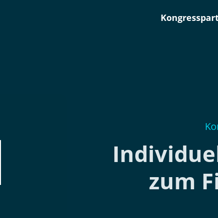
Kongresspar
Ko
Individue
zum F