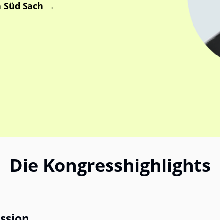
n Süd Sach
→
Die Kongresshighlights
ssion