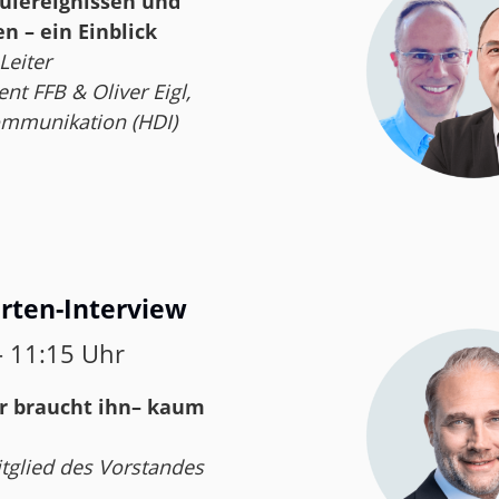
lereignissen und
 – ein Einblick
Leiter
 FFB & Oliver Eigl,
mmunikation (HDI)
erten-Interview
– 11:15 Uhr
er braucht ihn– kaum
tglied des Vorstandes