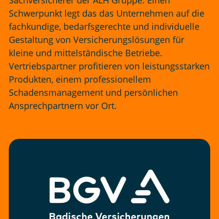
Sachversicherer der ALH Gruppe. Einen
Schwerpunkt legt das das Unternehmen auf die
fachkundige, bedarfsgerechte und individuelle
Gestaltung von Versicherungslösungen für
kleine und mittelständische Betriebe.
Vertriebspartner profitieren von leistungsstarken
Produkten, einem professionellem
Schadensmanagement und persönlichen
Ansprechpartnern vor Ort.