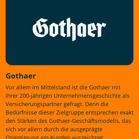
Gothaer
Vor allem im Mittelstand ist die Gothaer mit
ihrer 200-jährigen Unternehmensgeschichte als
Versicherungspartner gefragt. Denn die
Bedürfnisse dieser Zielgruppe entsprechen exakt
den Stärken des Gothaer-Geschäftsmodells, das
sich vor allem durch die ausgeprägte
Orientierung am Kunden auszeichnet.